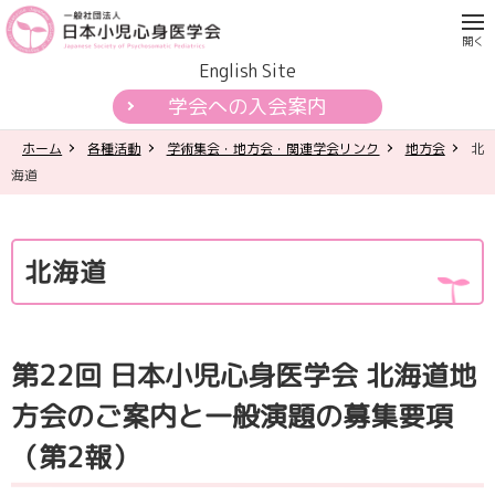
English Site
学会への入会案内
ホーム
各種活動
学術集会・地方会・関連学会リンク
地方会
北
学会について
海道
各種活動
北海道
学会認定制度
刊行物
第22回 日本小児心身医学会 北海道地
公開資料・提言
方会のご案内と一般演題の募集要項
（第2報）
一般の皆様へ