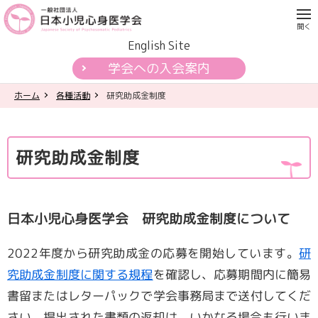
English Site
学会への入会案内
ホーム
各種活動
研究助成金制度
学会について
各種活動
研究助成金制度
学会認定制度
日本小児心身医学会 研究助成金制度について
刊行物
2022
年度から研究助成金の応募を開始しています。
研
公開資料・提言
究助成金制度に関する規程
を確認し、応募期間内に簡易
書留またはレターパックで学会事務局まで送付してくだ
一般の皆様へ
さい。提出された書類の返却は、いかなる場合も行いま