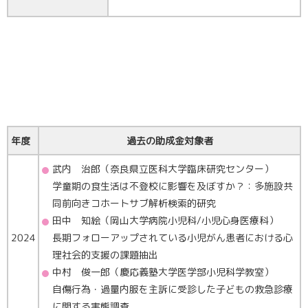
年度
過去の助成金対象者
武内 治郎（奈良県立医科大学臨床研究センター）
学童期の食生活は不登校に影響を及ぼすか？：多施設共
同前向きコホートサブ解析検索的研究
田中 知絵（岡山大学病院小児科/小児心身医療科）
2024
長期フォローアップされている小児がん患者における心
理社会的支援の課題抽出
中村 俊一郎（慶応義塾大学医学部小児科学教室）
自傷行為・過量内服を主訴に受診した子どもの救急診療
に関する実態調査