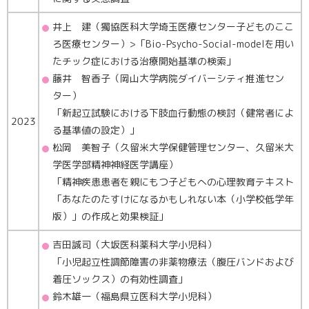
井上 建（獨協医科大学埼玉医療センター子どものここ
ろ医療センター）>「Bio-Psycho-Social-modelを用い
たチック症における治療開始基準の検索」
藤井 智香子（岡山大学病院ダイバーシティ推進セン
ター）
「新起立試験における下肢血行動態の検討（健常者によ
2023
る基準値の設定）」
松岡 美智子（久留米大学保健管理センター、久留米大
学医学部精神神経医学講座）
「精神疾患患者を親にもつ子どもへの心理教育テキスト
「あなたのたすけになるかもしれない本（小学校低学年
版）」の作成と効果検証」
吉田誠司（大坂医科薬科大学小児科）
「小児起立性調節障害の非薬物療法（腹圧バンドおよび
着圧ソックス）の有効性調査」
鈴木雄一（福島県立医科大学小児科）