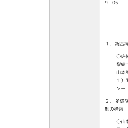
9：05-
１． 総合
〇佐
梨絵
山本
１）
ター
２． 多様
制の構築
〇山