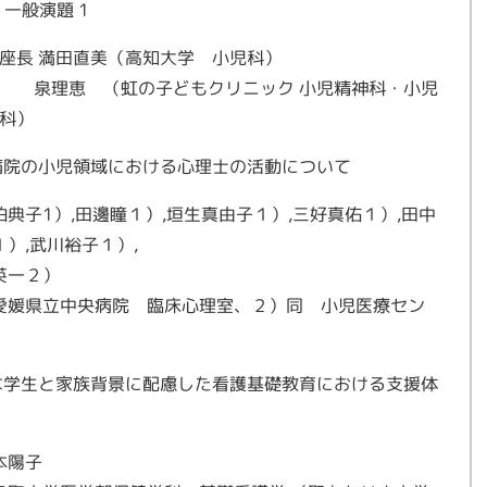
 一般演題 1
座長 満田直美（高知大学 小児科）
泉理恵 （虹の子どもクリニック 小児精神科・小児
科）
病院の小児領域における心理士の活動について
伯典子1）,田邊瞳１）,垣生真由子１）,三好真佑１）,田中
１）,武川裕子１）,
英一２）
愛媛県立中央病院 臨床心理室、２）同 小児医療セン
な学生と家族背景に配慮した看護基礎教育における支援体
本陽子