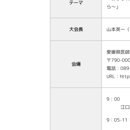
テーマ
ら〜」
山本英一
大会長
愛媛県医師
〒790-0
会場
電話：089
URL：https
9：0
江口真理
9：05-1