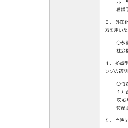
元 
看護
３． 外在
方を用いた
〇永
社会
４． 拠点
ングの初期
〇竹
１）
攻 
特命
５． 当院