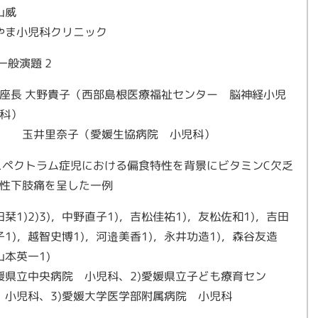
片山威
やま小児科クリニック
‐ 一般演題 2
座長 大野貴子（西部島根医療福祉センター 脳神経小児
科）
玉井里奈子（愛媛生協病院 小児科）
スペクトラム症児における偏食特性を背景にビタミンC欠乏
性下肢痛を呈した一例
栞1)2)3)，中野直子1)，吉松佳祐1)，友松佐和1)，吉田
子1)，越智史博1)，河邉美香1)，永井功造1)，森谷友造
山本英一1)
愛媛県立中央病院 小児科、2)愛媛県立子ども療育セン
 小児科、3)愛媛大学医学部附属病院 小児科