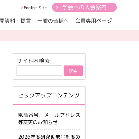
学会への入会案内
English Site
開資料・提言
会員専用ページ
一般の皆様へ
小児の心身症-総論
心とからだ
身医学会雑誌
小児の心身症ー代表的疾患
サイト内検索
ピックアップコンテンツ
電話番号、メールアドレス
等変更のお知らせ
2026年度研究助成金制度の