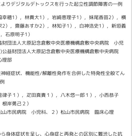
によりデジタルデトックスを行った起立性調節障害の一例
脇幸穂1），林貴大1），岩崎恵理子1），妹尾香苗2），横
栄2），齋藤あすか2），林知子1），白神浩史1），新垣義
），石原明子1）
公益財団法人大原記念倉敷中央医療機構倉敷中央病院 小児
2)公益財団法人大原記念倉敷中央医療機構倉敷中央病院
心理部
性神経症状、機能性/解離性発作を合併した特発性全般てん
例
見律子１），疋田真貴１），八木悠一郎１），小西恭子
，根岸勇己２）
松山市民病院 小児科、２）松山市民病院 臨床心理
室
から身体症状を呈し、心身症と再発との区別に難渋した抗