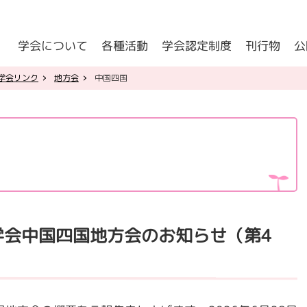
公
学会について
学会認定制度
各種活動
刊行物
理事長挨拶
学術集会・地方会・関連学会リンク
子どもの
認定医名簿
学会リンク
地方会
中国四国
日本小児心
学会の歴史
委員会名簿
認定心理士名簿
関連書籍
子どもの心の診療医養成事業の現状について
委員会からのお知らせ
指導医名簿
役員名簿
研究助成金制度
指導心理士名簿
定款
学会認定制度(会員専用)
学会中国四国地方会のお知らせ（第4