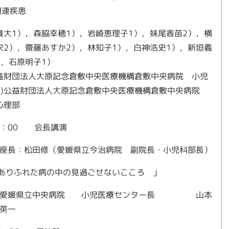
関連疾患
貴大1），森脇幸穂1），岩崎恵理子1），妹尾香苗2），横
栄2），齋藤あすか2），林知子1），白神浩史1），新垣義
），石原明子1）
公益財団法人大原記念倉敷中央医療機構倉敷中央病院 小児
2)公益財団法人大原記念倉敷中央医療機構倉敷中央病院
心理部
0‐12：00 会長講演
座長：松田修（愛媛県立今治病院 副院長・小児科部長）
ありふれた病の中の見過ごせないこころ 」
愛媛県立中央病院 小児医療センター長 山本
英一