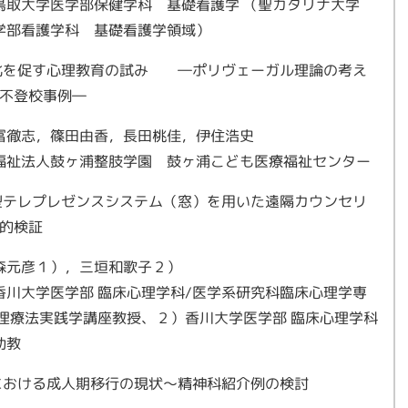
鳥取大学医学部保健学科 基礎看護学 （聖カタリナ大学
学部看護学科 基礎看護学領域）
化を促す心理教育の試み ―ポリヴェーガル理論の考え
不登校事例―
冨徹志，篠田由香，長田桃佳，伊住浩史
福祉法人鼓ヶ浦整肢学園 鼓ヶ浦こども医療福祉センター
型テレプレゼンスシステム（窓）を用いた遠隔カウンセリ
的検証
森元彦１），三垣和歌子２）
香川大学医学部 臨床心理学科/医学系研究科臨床心理学専
心理療法実践学講座教授、２）香川大学医学部 臨床心理学科
助教
における成人期移行の現状～精神科紹介例の検討