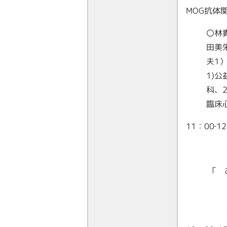
MOG抗体
〇林
田美
夫1
1)
科、
臨床
11：0
「 