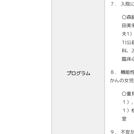
７． 入院
〇森
田美
夫1
1)
科、
臨床
８． 機能
プログラム
かんの女児
〇重
１）
１）
９． 不安