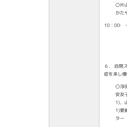
〇
かた
10：00
６． 自閉
症を来し慢
〇浮田
安友
1)，
1)
ター