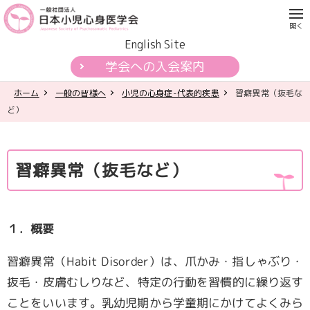
English Site
学会への入会案内
ホーム
一般の皆様へ
小児の心身症-代表的疾患
習癖異常（抜毛な
学会について
ど）
各種活動
習癖異常（抜毛など）
学会認定制度
刊行物
１．概要
公開資料・提言
習癖異常（Habit Disorder）は、爪かみ・指しゃぶり・
抜毛・皮膚むしりなど、特定の行動を習慣的に繰り返す
一般の皆様へ
ことをいいます。乳幼児期から学童期にかけてよくみら