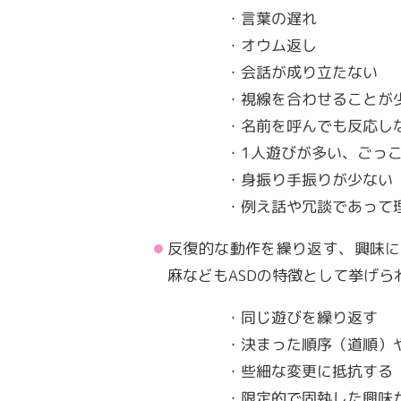
・言葉の遅れ
・オウム返し
・会話が成り立たない
・視線を合わせることが
・名前を呼んでも反応し
・
1
人遊びが多い、ごっ
・身振り手振りが少ない
・例え話や冗談であって
反復的な動作を繰り返す、興味に
麻なども
ASD
の特徴として挙げら
・同じ遊びを繰り返す
・決まった順序（道順）
・些細な変更に抵抗する
・限定的で固執した興味