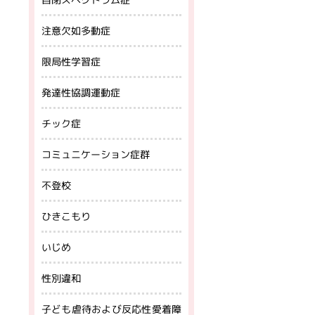
注意欠如多動症
限局性学習症
発達性協調運動症
チック症
コミュニケーション症群
不登校
ひきこもり
いじめ
性別違和
子ども虐待および反応性愛着障