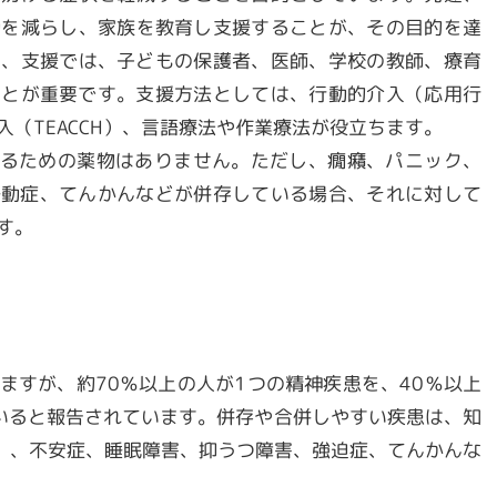
動を減らし、家族を教育し支援することが、その目的を達
に、支援では、子どもの保護者、医師、学校の教師、療育
ことが重要です。支援方法としては、行動的介入（応用行
入（
TEACCH
）、言語療法や作業療法が役立ちます。
るための薬物はありません。ただし、癇癪、パニック、
多動症、てんかんなどが併存している場合、それに対して
す。
ますが、約
70
％以上の人が
1
つの精神疾患を、
40
％以上
いると報告されています。併存や合併しやすい疾患は、知
）、不安症、睡眠障害、抑うつ障害、強迫症、てんかんな