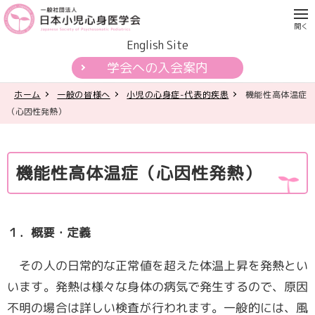
English Site
学会への入会案内
ホーム
一般の皆様へ
小児の心身症-代表的疾患
機能性高体温症
学会について
（心因性発熱）
各種活動
機能性高体温症（心因性発熱）
学会認定制度
刊行物
１．概要・定義
公開資料・提言
その人の日常的な正常値を超えた体温上昇を発熱とい
います。発熱は様々な身体の病気で発生するので、原因
一般の皆様へ
不明の場合は詳しい検査が行われます。一般的には、風