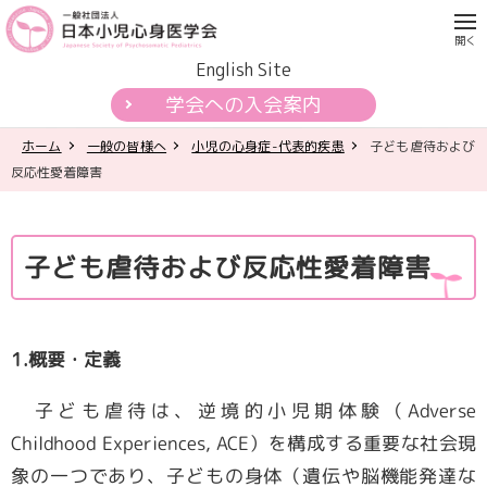
English Site
学会への入会案内
ホーム
一般の皆様へ
小児の心身症-代表的疾患
子ども虐待および
学会について
反応性愛着障害
各種活動
子ども虐待および反応性愛着障害
学会認定制度
刊行物
1.概要・定義
公開資料・提言
子ども虐待は、逆境的小児期体験（
Adverse
Childhood Experiences, ACE
）を構成する重要な社会現
一般の皆様へ
象の一つであり、子どもの身体（遺伝や脳機能発達な