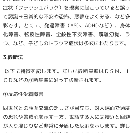
症状（フラッシュバック）を現実に起こっていると誤っ
て認識→日常的な不安や恐怖、悪夢をよくみる、など多
彩です。とくに、発達障害（
ASD
、
ADHD
など）、身体
化障害、転換性障害、全般性不安障害、解離幻覚、う
つ、など、子どものトラウマ症状は多岐にわたります。
3.診断法
以下に特徴を記します。詳しい診断基準はＤＳＭ、Ｉ
ＣＤなどの診断基準に沿って診断されます。
①反応性愛着障害
同世代との相互交流の乏しさが目立ち、対人場面で過度
の恐れや警戒心を示す一方、世話する人には接近と回避
が入り混じりなど非常に矛盾した反応を示します。詳し